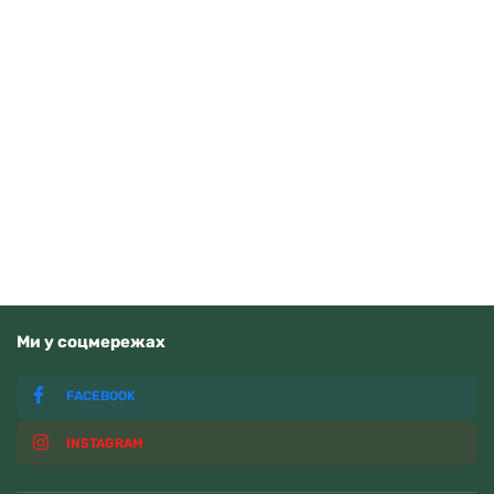
Orient FAA02002D9
15370
грн
Додати в кошик
В наявності
Ми у соцмережах
FACEBOOK
INSTAGRAM