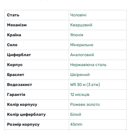
Стать
Чоловічі
Механізм
Кварцовий
Країна
Японія
Скло
Мінеральне
Циферблат
Аналоговий
Корпус
Нержавіюча сталь
Браслет
Шкіряний
Водозахист
WR 30 м (3 атм)
Гарантія
12 місяців
Колір корпусу
Рожеве золото
Колір циферблату
Білий
Розмір корпусу
45mm