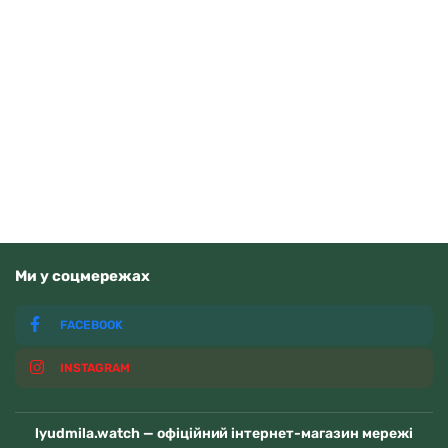
Orient FAA02002D9
15370
грн
Додати в кошик
В наявності
Ми у соцмережах
FACEBOOK
INSTAGRAM
lyudmila.watch — офіційний інтернет-магазин мережі