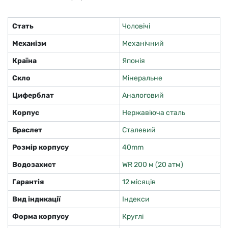
Стать
Чоловічі
Механізм
Механічний
Країна
Японія
Скло
Мінеральне
Циферблат
Аналоговий
Корпус
Нержавіюча сталь
Браслет
Сталевий
Розмір корпусу
40mm
Водозахист
WR 200 м (20 атм)
Гарантія
12 місяців
Вид індикації
Індекси
Форма корпусу
Круглі