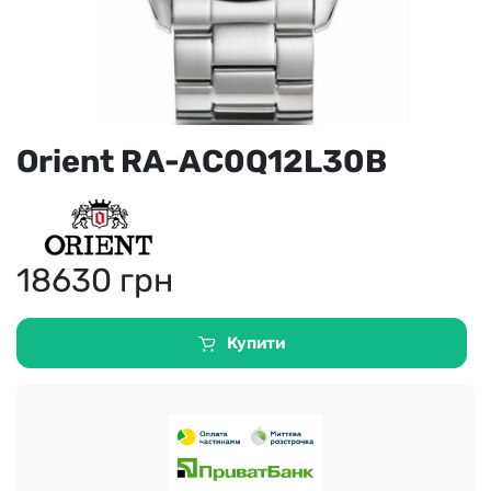
Orient RA-AC0Q12L30B
18630
грн
Купити