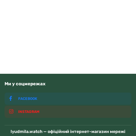
Orient FAA02002D9
15370
грн
Додати в кошик
В наявності
Ми у соцмережах
FACEBOOK
INSTAGRAM
lyudmila.watch — офіційний інтернет-магазин мережі