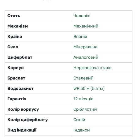
Стать
Чоловічі
Механізм
Механічний
Країна
Японія
Скло
Мінеральне
Циферблат
Аналоговий
Корпус
Нержавіюча сталь
Браслет
Сталевий
Водозахист
WR 50 м (5 атм)
Гарантія
12 місяців
Колір корпусу
Сріблястий
Колір циферблату
Синій
Вид індикації
Індекси