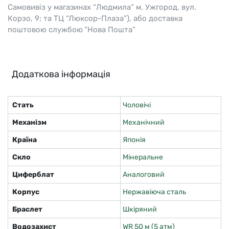
Самовивіз у магазинах “Людмила” м. Ужгород, вул.
Корзо, 9; та ТЦ “Люксор-Плаза”), або доставка
поштовою службою “Нова Пошта”
Додаткова інформація
Стать
Чоловічі
Механізм
Механічний
Країна
Японія
Скло
Мінеральне
Циферблат
Аналоговий
Корпус
Нержавіюча сталь
Браслет
Шкіряний
Водозахист
WR 50 м (5 атм)