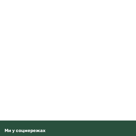
Orient FAA02002D9
15370
грн
Додати в кошик
В наявності
Ми у соцмережах