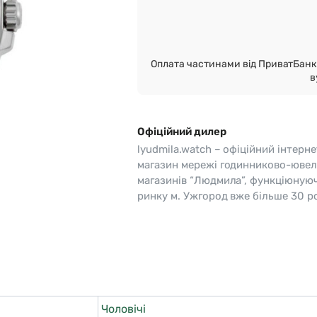
o
Pierre Ricaud
es Lemans
Q&Q
Оплата частинами від ПриватБанк 
в
Офіційний дилер
lyudmila.watch – офіційний інтерне
магазин мережі годинниково-ювел
магазинів “Людмила”, функціюную
ринку м. Ужгород вже більше 30 ро
Чоловічі