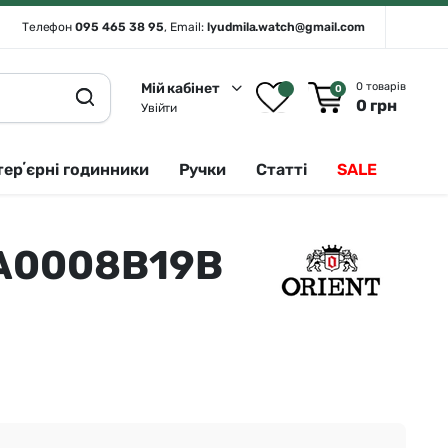
Телефон
095 465 38 95
, Email:
lyudmila.watch@gmail.com
Мій кабінет
0 товарів
0
0
грн
Увійти
терʼєрні годинники
Ручки
Статті
SALE
AA0008B19B
Rado 🇨🇭
Сріблястий
Romanson
Білий
Royal London
Чорний
Seiko
Золотистий
Seiko (інтерʼєрні годинники)
Зелений
Sergio Tacchini
Синій