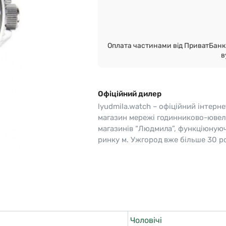
o
Pierre Ricaud
es Lemans
Q&Q
Оплата частинами від ПриватБанк 
в
Офіційний дилер
lyudmila.watch – офіційний інтерне
магазин мережі годинниково-ювел
магазинів “Людмила”, функціюную
ринку м. Ужгород вже більше 30 ро
Чоловічі