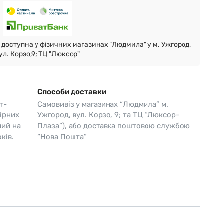
Skagen
Перламутр
Swiss Alpine Military 🇨🇭
доступна у фізичних магазинах "Людмила" у м. Ужгород,
Tissot 🇨🇭
ул. Корзо,9; ТЦ "Люксор"
Способи доставки
т-
Самовивіз у магазинах “Людмила” м.
ірних
Ужгород, вул. Корзо, 9; та ТЦ “Люксор-
чий на
Плаза”), або доставка поштовою службою
ків.
“Нова Пошта”