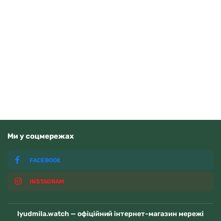
Orient FAA02002D9
15370
грн
Додати в кошик
В наявності
Ми у соцмережах
FACEBOOK
INSTAGRAM
lyudmila.watch — офіційний інтернет-магазин мережі