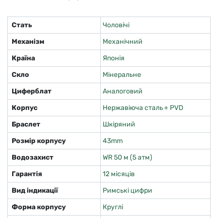
Стать
Чоловічі
Механізм
Механічний
Країна
Японія
Скло
Мінеральне
Циферблат
Аналоговий
Корпус
Нержавіюча сталь + PVD
Браслет
Шкіряний
Розмір корпусу
43mm
Водозахист
WR 50 м (5 атм)
Гарантія
12 місяців
Вид індикації
Римські цифри
Форма корпусу
Круглі