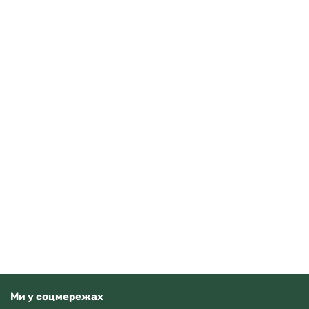
Casio AE-1500WHC-1AVEF
3710
грн
Додати в кошик
В наявності
Ми у соцмережах