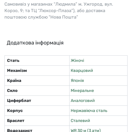
Самовивіз у магазинах “Людмила” м. Ужгород, вул.
Корзо, 9; та ТЦ “Люксор-Плаза”), або доставка
поштовою службою “Нова Пошта”
Додаткова інформація
Стать
Жіночі
Механізм
Кварцовий
Країна
Японія
Скло
Мінеральне
Циферблат
Аналоговий
Корпус
Нержавіюча сталь
Браслет
Сталевий
Водозахист
WR 30 м (3 атм)