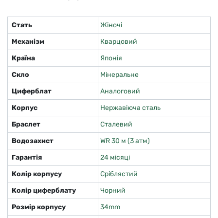
Стать
Жіночі
Механізм
Кварцовий
Країна
Японія
Скло
Мінеральне
Циферблат
Аналоговий
Корпус
Нержавіюча сталь
Браслет
Сталевий
Водозахист
WR 30 м (3 атм)
Гарантія
24 місяці
Колір корпусу
Сріблястий
Колір циферблату
Чорний
Розмір корпусу
34mm