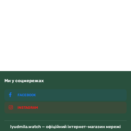
Casio AE-1500WHC-1AVEF
3710
грн
Додати в кошик
В наявності
Ми у соцмережах
FACEBOOK
INSTAGRAM
lyudmila.watch — офіційний інтернет-магазин мережі