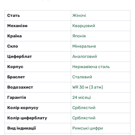
Стать
Жіночі
Механізм
Кварцовий
Країна
Японія
Скло
Мінеральне
Циферблат
Аналоговий
Корпус
Нержавіюча сталь
Браслет
Сталевий
Водозахист
WR 30 м (3 атм)
Гарантія
24 місяці
Колір корпусу
Сріблястий
Колір циферблату
Сріблястий
Вид індикації
Римські цифри