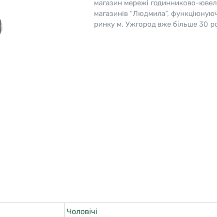
магазин мережі годинниково-ювел
магазинів “Людмила”, функціюную
o
Pierre Ricaud
ринку м. Ужгород вже більше 30 ро
es Lemans
Q&Q
Чоловічі