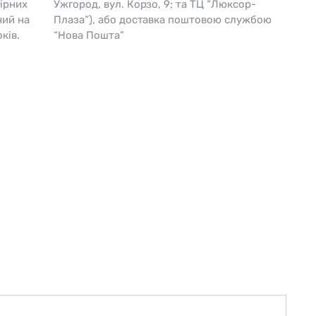
ірних
Ужгород, вул. Корзо, 9; та ТЦ “Люксор-
чий на
Плаза”), або доставка поштовою службою
Skagen
Перламутр
ків.
“Нова Пошта”
Swiss Alpine Military 🇨🇭
Tissot 🇨🇭