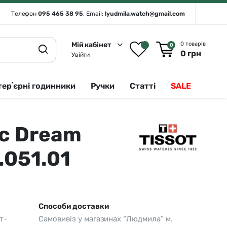
Телефон
095 465 38 95
, Email:
lyudmila.watch@gmail.com
Мій кабінет
0 товарів
0
0
грн
Увійти
терʼєрні годинники
Ручки
Статті
SALE
ic Dream
Rado 🇨🇭
Сріблястий
Romanson
Білий
.051.01
Royal London
Чорний
Seiko
Золотистий
Seiko (інтерʼєрні годинники)
Зелений
Способи доставки
т-
Самовивіз у магазинах “Людмила” м.
Sergio Tacchini
Синій