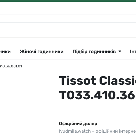
нники
Жіночі годинники
Підбір годинників
Ін
410.36.051.01
Tissot Class
Klein
Lee Cooper
Сріблястий
ique Constant 🇨🇭
утні
Longines 🇨🇭
Рожеве золото
T033.410.36
ok
тні
Lorus
Золотистий
CK
Louis Erard 🇨🇭
Чорний
ar
і
Orient
Синій
Офіційний дилер
lyudmila.watch – офіційний інтерне
a 🇨🇭
Parker
Сірий