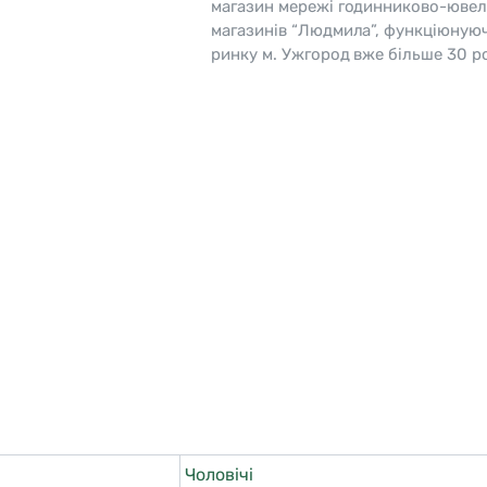
магазин мережі годинниково-ювел
магазинів “Людмила”, функціюную
o
Pierre Ricaud
ринку м. Ужгород вже більше 30 ро
es Lemans
Q&Q
Чоловічі