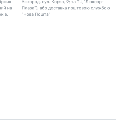
ірних
Ужгород, вул. Корзо, 9; та ТЦ “Люксор-
чий на
Плаза”), або доставка поштовою службою
Skagen
Перламутр
ків.
“Нова Пошта”
Swiss Alpine Military 🇨🇭
Tissot 🇨🇭