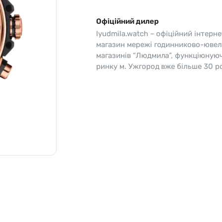
o
Pierre Ricaud
Офіційний дилер
es Lemans
Q&Q
lyudmila.watch – офіційний інтерне
магазин мережі годинниково-ювел
магазинів “Людмила”, функціюную
ринку м. Ужгород вже більше 30 ро