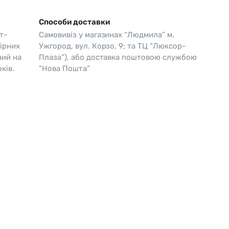
Skagen
Перламутр
Способи доставки
Swiss Alpine Military 🇨🇭
т-
Самовивіз у магазинах “Людмила” м.
ірних
Ужгород, вул. Корзо, 9; та ТЦ “Люксор-
Tissot 🇨🇭
чий на
Плаза”), або доставка поштовою службою
ків.
“Нова Пошта”