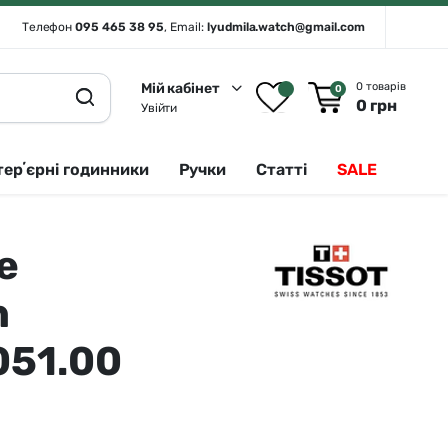
Телефон
095 465 38 95
, Email:
lyudmila.watch@gmail.com
Мій кабінет
0 товарів
0
0
грн
Увійти
терʼєрні годинники
Ручки
Статті
SALE
e
Rado 🇨🇭
Сріблястий
Romanson
Білий
h
Royal London
Чорний
051.00
Seiko
Золотистий
Seiko (інтерʼєрні годинники)
Зелений
Sergio Tacchini
Синій