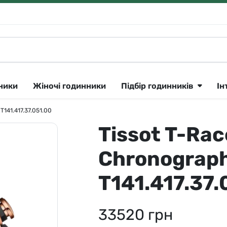
нники
Жіночі годинники
Підбір годинників
Ін
T141.417.37.051.00
Tissot T-Rac
Klein
Lee Cooper
Сріблястий
ique Constant 🇨🇭
утні
Longines 🇨🇭
Рожеве золото
Chronograp
ok
тні
Lorus
Золотистий
T141.417.37.
CK
Louis Erard 🇨🇭
Чорний
ar
і
Orient
Синій
33520
грн
a 🇨🇭
Parker
Сірий