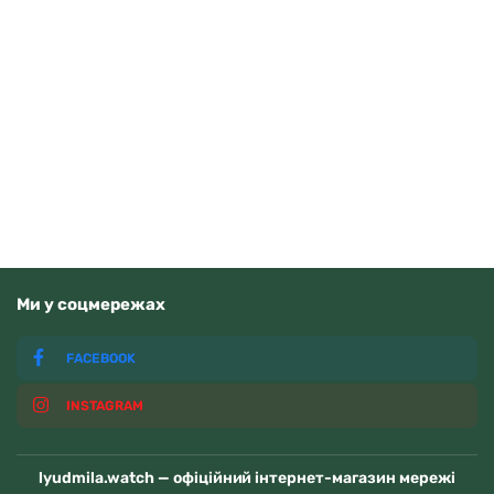
Tissot Ballade 40mm T156.410.11.351.00
Читати далі
Немає у наявності
Ми у соцмережах
FACEBOOK
INSTAGRAM
lyudmila.watch — офіційний інтернет-магазин мережі