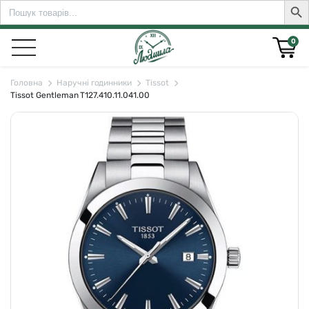
Search
Sear
for:
0
Головна
Наручні годинники
Tissot
Tissot Gentleman T127.410.11.041.00
rch for: