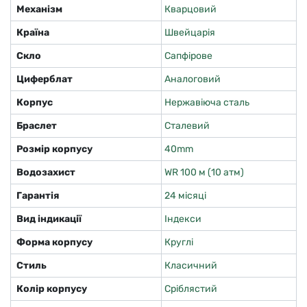
Механізм
Кварцовий
Країна
Швейцарія
Скло
Сапфірове
Циферблат
Аналоговий
Корпус
Нержавіюча сталь
Браслет
Сталевий
Розмір корпусу
40mm
Водозахист
WR 100 м (10 атм)
Гарантія
24 місяці
Вид індикації
Індекси
Форма корпусу
Круглі
Стиль
Класичний
Колір корпусу
Сріблястий