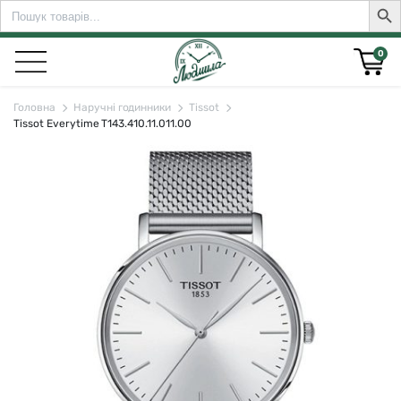
Search
Sear
for:
0
Головна
Наручні годинники
Tissot
Tissot Everytime T143.410.11.011.00
rch for: