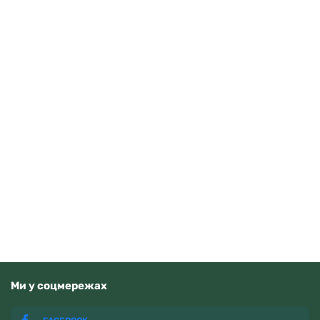
Tissot Ballade 40mm T156.410.11.351.00
Читати далі
Немає у наявності
Ми у соцмережах