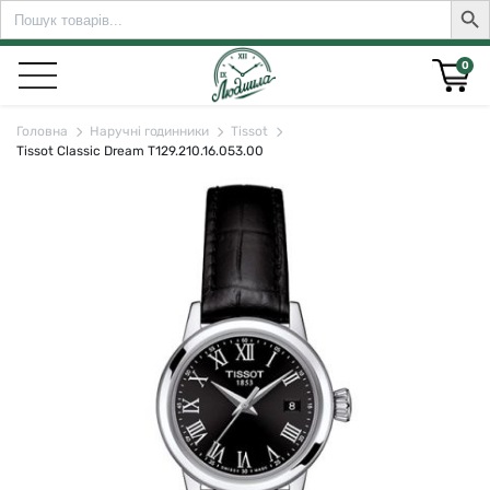
Search
Sear
for:
0
Головна
Наручні годинники
Tissot
Tissot Classic Dream T129.210.16.053.00
rch for: