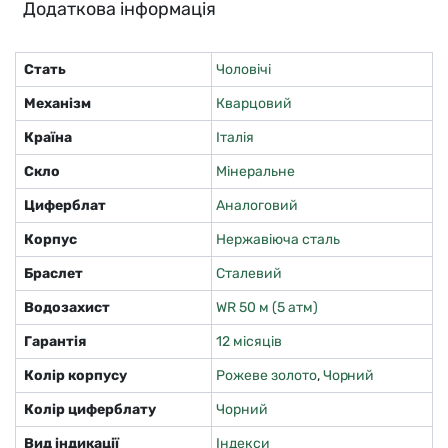
Додаткова інформація
Стать
Чоловічі
Механізм
Кварцовий
Країна
Італія
Скло
Мінеральне
Циферблат
Аналоговий
Корпус
Нержавіюча сталь
Браслет
Сталевий
Водозахист
WR 50 м (5 атм)
Гарантія
12 місяців
Колір корпусу
Рожеве золото
,
Чорний
Колір циферблату
Чорний
Вид індикації
Індекси