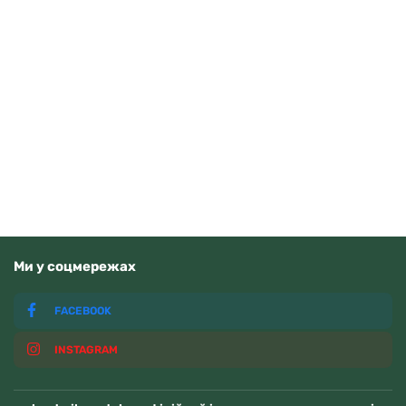
Sergio Tacchini ST.1.10175.3
4440
грн
Додати в кошик
В наявності
Ми у соцмережах
FACEBOOK
INSTAGRAM