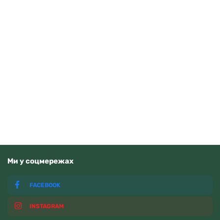
Pierre Ricaud P91076.5155Q
5000
грн
Читати далі
Немає у наявності
Ми у соцмережах
FACEBOOK
INSTAGRAM