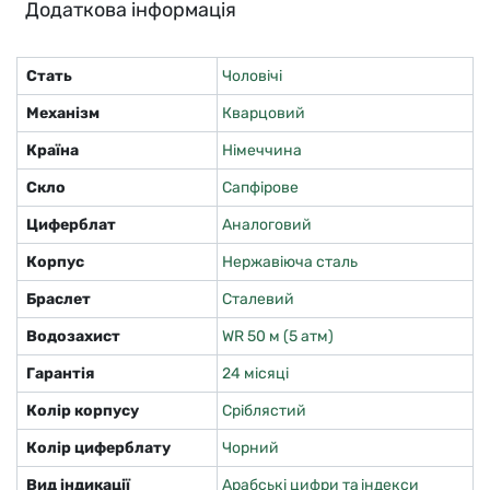
Додаткова інформація
Стать
Чоловічі
Механізм
Кварцовий
Країна
Німеччина
Скло
Сапфірове
Циферблат
Аналоговий
Корпус
Нержавіюча сталь
Браслет
Сталевий
Водозахист
WR 50 м (5 атм)
Гарантія
24 місяці
Колір корпусу
Сріблястий
Колір циферблату
Чорний
Вид індикації
Арабські цифри та індекси