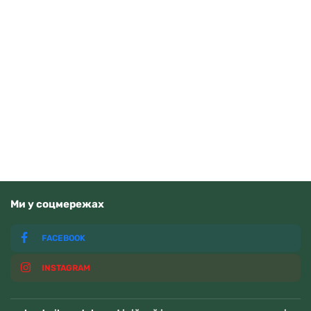
Pierre Ricaud P91074.1213Q
2850
грн
Додати в кошик
В наявності
Ми у соцмережах
FACEBOOK
INSTAGRAM