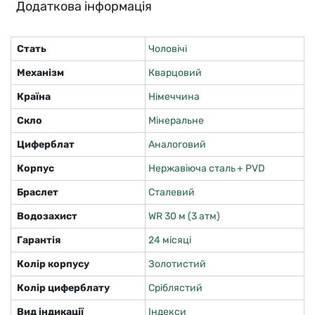
Додаткова інформація
Стать
Чоловічі
Механізм
Кварцовий
Країна
Німеччина
Скло
Мінеральне
Циферблат
Аналоговий
Корпус
Нержавіюча сталь + PVD
Браслет
Сталевий
Водозахист
WR 30 м (3 атм)
Гарантія
24 місяці
Колір корпусу
Золотистий
Колір циферблату
Сріблястий
Вид індикації
Індекси