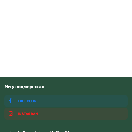
Pierre Ricaud P91076.5155Q
5000
грн
Читати далі
Немає у наявності
Ми у соцмережах
FACEBOOK
INSTAGRAM