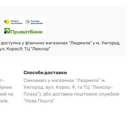
Skagen
Перламутр
Swiss Alpine Military 🇨🇭
Tissot 🇨🇭
доступна у фізичних магазинах "Людмила" у м. Ужгород,
ул. Корзо,9; ТЦ "Люксор"
Способи доставки
т-
Самовивіз у магазинах “Людмила” м.
ірних
Ужгород, вул. Корзо, 9; та ТЦ “Люксор-
чий на
Плаза”), або доставка поштовою службою
ків.
“Нова Пошта”