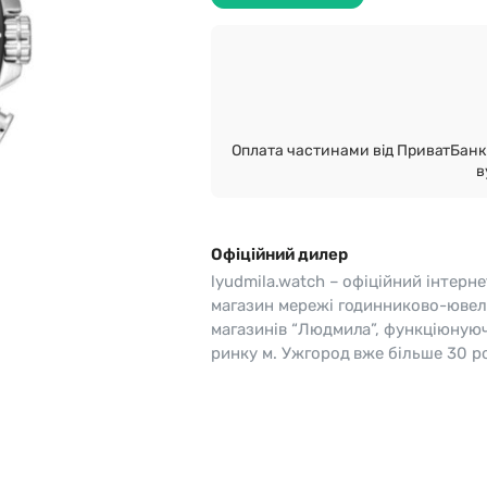
o
Pierre Ricaud
es Lemans
Q&Q
Оплата частинами від ПриватБанк 
в
Офіційний дилер
lyudmila.watch – офіційний інтерне
магазин мережі годинниково-ювел
магазинів “Людмила”, функціюную
ринку м. Ужгород вже більше 30 ро