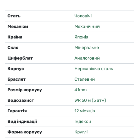
Стать
Чоловічі
Механізм
Механічний
Країна
Японія
Скло
Мінеральне
Циферблат
Аналоговий
Корпус
Нержавіюча сталь
Браслет
Сталевий
Розмір корпусу
41mm
Водозахист
WR 50 м (5 атм)
Гарантія
12 місяців
Вид індикації
Індекси
Форма корпусу
Круглі