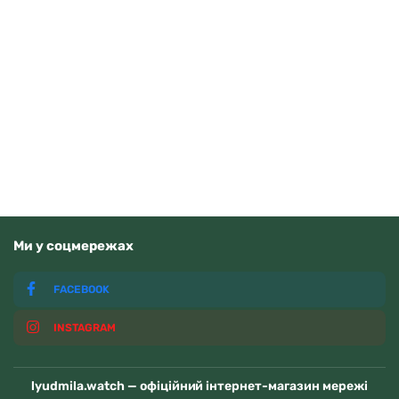
Orient FAA02002D9
15370
грн
Додати в кошик
В наявності
Ми у соцмережах
FACEBOOK
INSTAGRAM
lyudmila.watch — офіційний інтернет-магазин мережі