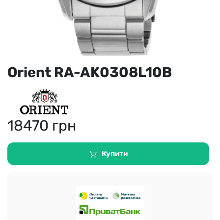
Orient RA-AK0308L10B
18470
грн
Купити