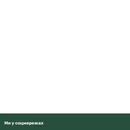
Guardo 012705-10 (m.RgW)
4070
грн
Додати в кошик
В наявності
Ми у соцмережах