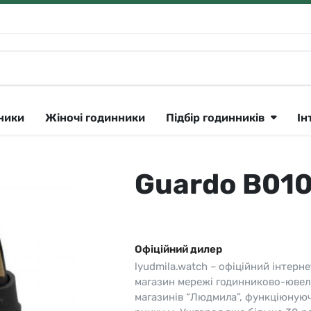
нники
Жіночі годинники
Підбір годинників
Ін
Guardo B01
Klein
Lee Cooper
Сріблястий
ique Constant 🇨🇭
утні
Longines 🇨🇭
Рожеве золото
ok
тні
Lorus
Золотистий
Офіційний дилер
CK
Louis Erard 🇨🇭
Чорний
lyudmila.watch – офіційний інтерне
ar
і
Orient
Синій
магазин мережі годинниково-ювел
магазинів “Людмила”, функціюную
a 🇨🇭
Parker
Сірий