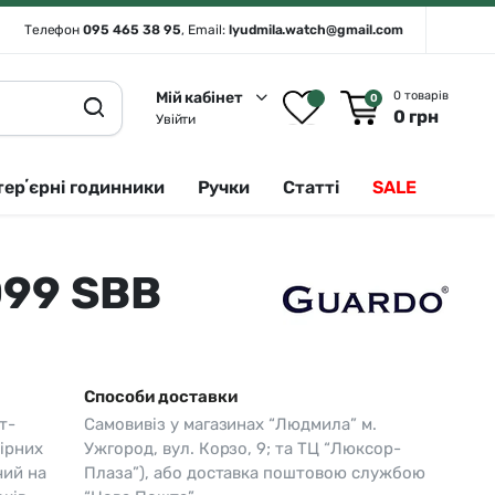
Телефон
095 465 38 95
, Email:
lyudmila.watch@gmail.com
Мій кабінет
0 товарів
0
0
грн
Увійти
терʼєрні годинники
Ручки
Статті
SALE
099 SBB
Rado 🇨🇭
Сріблястий
Romanson
Білий
Royal London
Чорний
Способи доставки
Seiko
Золотистий
т-
Самовивіз у магазинах “Людмила” м.
Seiko (інтерʼєрні годинники)
Зелений
ірних
Ужгород, вул. Корзо, 9; та ТЦ “Люксор-
чий на
Плаза”), або доставка поштовою службою
Sergio Tacchini
Синій