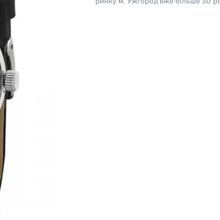
ринку м. Ужгород вже більше 30 ро
o
Pierre Ricaud
es Lemans
Q&Q