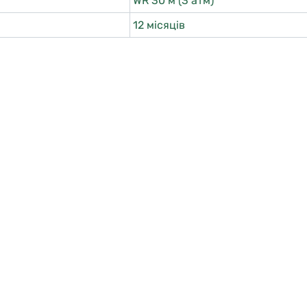
WR 30 м (3 атм)
12 місяців