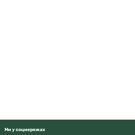
Casio AE-1500WHC-1AVEF
3710
грн
Додати в кошик
В наявності
Ми у соцмережах