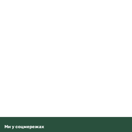
Casio AE-1500WHC-1AVEF
3710
грн
Додати в кошик
В наявності
Ми у соцмережах