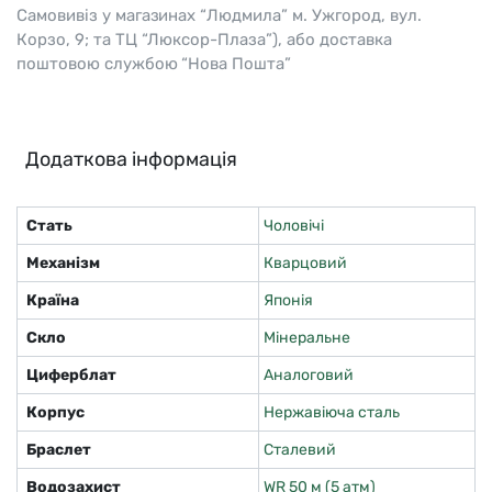
Самовивіз у магазинах “Людмила” м. Ужгород, вул.
Корзо, 9; та ТЦ “Люксор-Плаза”), або доставка
поштовою службою “Нова Пошта”
Додаткова інформація
Стать
Чоловічі
Механізм
Кварцовий
Країна
Японія
Скло
Мінеральне
Циферблат
Аналоговий
Корпус
Нержавіюча сталь
Браслет
Сталевий
Водозахист
WR 50 м (5 атм)