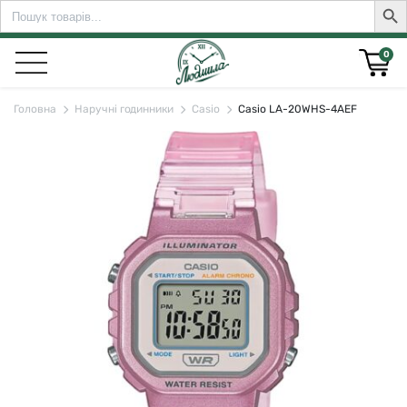
Search
Sear
for:
0
Головна
Наручні годинники
Casio
Casio LA-20WHS-4AEF
rch for: