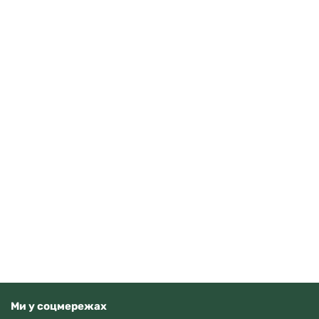
Casio AE-1500WHC-1AVEF
3710
грн
Додати в кошик
В наявності
Ми у соцмережах