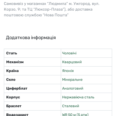
Самовивіз у магазинах “Людмила” м. Ужгород, вул.
Корзо, 9; та ТЦ “Люксор-Плаза”), або доставка
поштовою службою “Нова Пошта”
Додаткова інформація
Стать
Чоловічі
Механізм
Кварцовий
Країна
Японія
Скло
Мінеральне
Циферблат
Аналоговий
Корпус
Нержавіюча сталь
Браслет
Сталевий
Водозахист
WR 50 м (5 атм)