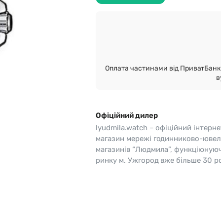
o
Pierre Ricaud
es Lemans
Q&Q
Оплата частинами від ПриватБанк 
в
Офіційний дилер
lyudmila.watch – офіційний інтерне
магазин мережі годинниково-ювел
магазинів “Людмила”, функціюную
ринку м. Ужгород вже більше 30 ро