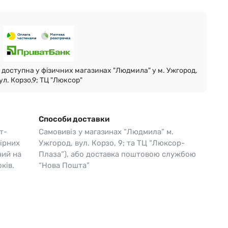
Skagen
Перламутр
Swiss Alpine Military 🇨🇭
Tissot 🇨🇭
доступна у фізичних магазинах "Людмила" у м. Ужгород,
ул. Корзо,9; ТЦ "Люксор"
Способи доставки
т-
Самовивіз у магазинах “Людмила” м.
ірних
Ужгород, вул. Корзо, 9; та ТЦ “Люксор-
чий на
Плаза”), або доставка поштовою службою
ків.
“Нова Пошта”