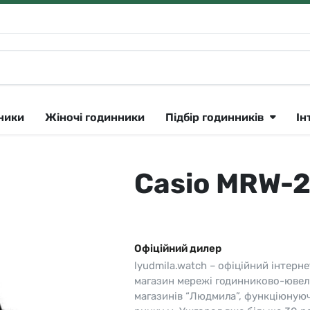
нники
Жіночі годинники
Підбір годинників
Ін
Casio MRW-
Klein
Lee Cooper
Сріблястий
ique Constant 🇨🇭
утні
Longines 🇨🇭
Рожеве золото
ok
тні
Lorus
Золотистий
Офіційний дилер
CK
Louis Erard 🇨🇭
Чорний
lyudmila.watch – офіційний інтерне
ar
і
Orient
Синій
магазин мережі годинниково-ювел
магазинів “Людмила”, функціюную
a 🇨🇭
Parker
Сірий