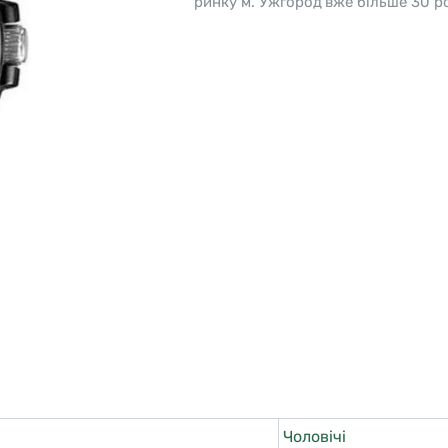
ринку м. Ужгород вже більше 30 ро
o
Pierre Ricaud
es Lemans
Q&Q
Чоловічі