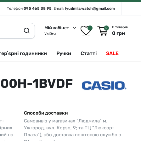
Телефон
095 465 38 95
, Email:
lyudmila.watch@gmail.com
Мій кабінет
0 товарів
0
0
грн
Увійти
терʼєрні годинники
Ручки
Статті
SALE
200H-1BVDF
Rado 🇨🇭
Сріблястий
Romanson
Білий
Royal London
Чорний
Способи доставки
Seiko
Золотистий
т-
Самовивіз у магазинах “Людмила” м.
Seiko (інтерʼєрні годинники)
Зелений
ірних
Ужгород, вул. Корзо, 9; та ТЦ “Люксор-
чий на
Плаза”), або доставка поштовою службою
Sergio Tacchini
Синій