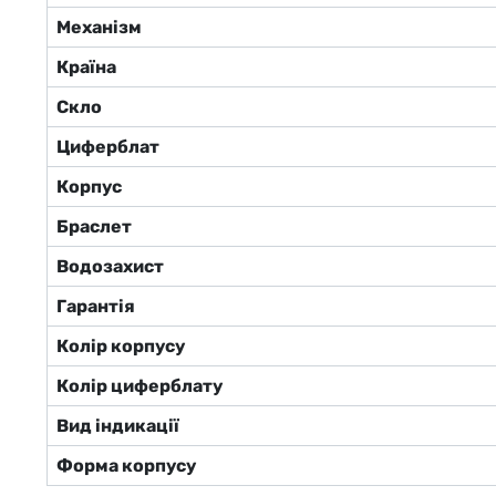
Механізм
Країна
Скло
Циферблат
Корпус
Браслет
Водозахист
Гарантія
Колір корпусу
Колір циферблату
Вид індикації
Форма корпусу