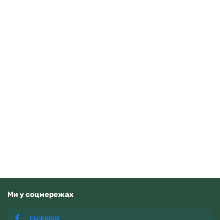
Casio AE-1500WHC-1AVEF
3710
грн
Додати в кошик
В наявності
Ми у соцмережах
FACEBOOK