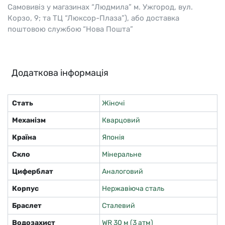
Самовивіз у магазинах “Людмила” м. Ужгород, вул.
Корзо, 9; та ТЦ “Люксор-Плаза”), або доставка
поштовою службою “Нова Пошта”
Додаткова інформація
Стать
Жіночі
Механізм
Кварцовий
Країна
Японія
Скло
Мінеральне
Циферблат
Аналоговий
Корпус
Нержавіюча сталь
Браслет
Сталевий
Водозахист
WR 30 м (3 атм)