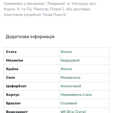
Самовивіз у магазинах “Людмила” м. Ужгород, вул.
Корзо, 9; та ТЦ “Люксор-Плаза”), або доставка
поштовою службою “Нова Пошта”
Додаткова інформація
Стать
Жіночі
Механізм
Кварцовий
Країна
Японія
Скло
Мінеральне
Циферблат
Аналоговий
Корпус
Нержавіюча сталь
Браслет
Сталевий
Водозахист
WR 30 м (3 атм)