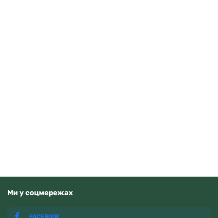
Casio AE-1500WHC-1AVEF
3710
грн
Додати в кошик
В наявності
Ми у соцмережах
FACEBOOK