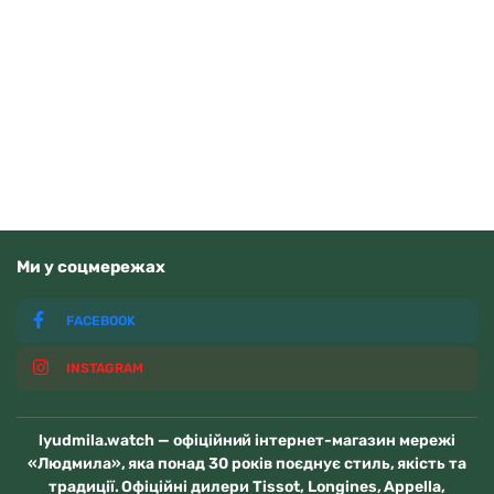
Casio AE-1500WHC-1AVEF
3710
грн
Додати в кошик
В наявності
Ми у соцмережах
FACEBOOK
INSTAGRAM
lyudmila.watch — офіційний інтернет-магазин мережі
«Людмила», яка понад 30 років поєднує стиль, якість та
традиції. Офіційні дилери Tissot, Longines, Appella,