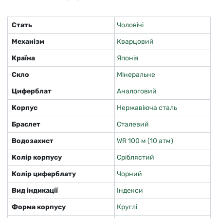
Стать
Чоловічі
Механізм
Кварцовий
Країна
Японія
Скло
Мінеральне
Циферблат
Аналоговий
Корпус
Нержавіюча сталь
Браслет
Сталевий
Водозахист
WR 100 м (10 атм)
Колір корпусу
Сріблястий
Колір циферблату
Чорний
Вид індикації
Індекси
Форма корпусу
Круглі