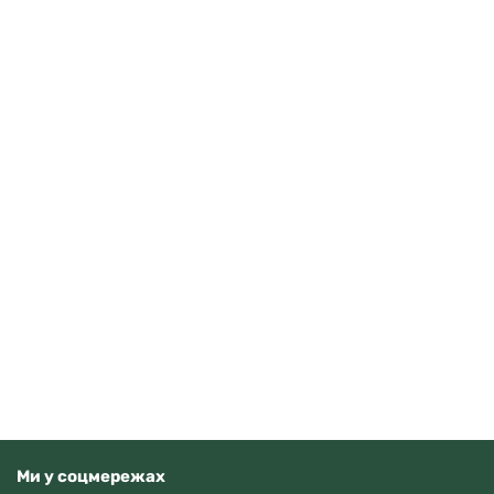
Casio AE-1500WHC-1AVEF
3710
грн
Додати в кошик
В наявності
Ми у соцмережах