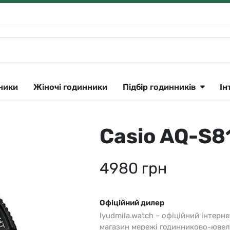
нники
Жіночі годинники
Підбір годинників
Ін
Casio AQ-S
Klein
Lee Cooper
Сріблястий
ique Constant 🇨🇭
утні
Longines 🇨🇭
Рожеве золото
4980
грн
ok
тні
Lorus
Золотистий
CK
Louis Erard 🇨🇭
Чорний
Офіційний дилер
ar
і
Orient
Синій
lyudmila.watch – офіційний інтерне
a 🇨🇭
Parker
Сірий
магазин мережі годинниково-ювел