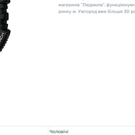
магазинів “Людмила”, функціюную
o
Pierre Ricaud
ринку м. Ужгород вже більше 30 ро
es Lemans
Q&Q
Чоловічі