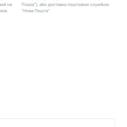
чий на
Плаза”), або доставка поштовою службою
Skagen
Перламутр
ків.
“Нова Пошта”
Swiss Alpine Military 🇨🇭
Tissot 🇨🇭