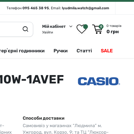
Телефон
095 465 38 95
, Email:
lyudmila.watch@gmail.com
Мій кабінет
0 товарів
0
0
грн
Увійти
терʼєрні годинники
Ручки
Статті
SALE
810W-1AVEF
Rado 🇨🇭
Сріблястий
Romanson
Білий
Royal London
Чорний
Seiko
Золотистий
Способи доставки
Seiko (інтерʼєрні годинники)
Зелений
т-
Самовивіз у магазинах “Людмила” м.
Sergio Tacchini
Синій
ірних
Ужгород, вул. Корзо, 9; та ТЦ “Люксор-