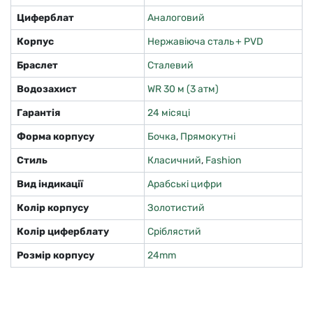
Циферблат
Аналоговий
Корпус
Нержавіюча сталь + PVD
Браслет
Сталевий
Водозахист
WR 30 м (3 атм)
Гарантія
24 місяці
Форма корпусу
Бочка
,
Прямокутні
Стиль
Класичний
,
Fashion
Вид індикації
Арабські цифри
Колір корпусу
Золотистий
Колір циферблату
Сріблястий
Розмір корпусу
24mm