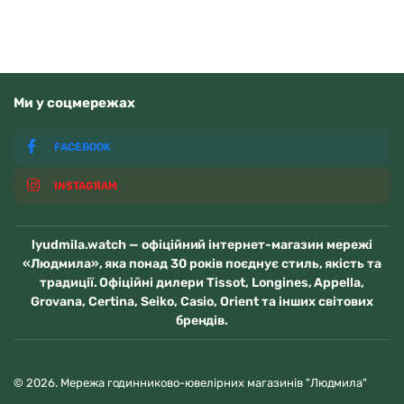
Ми у соцмережах
FACEBOOK
INSTAGRAM
lyudmila.watch — офіційний інтернет-магазин мережі
«Людмила», яка понад 30 років поєднує стиль, якість та
традиції. Офіційні дилери Tissot, Longines, Appella,
Grovana, Certina, Seiko, Casio, Orient та інших світових
брендів.
© 2026. Мережа годинниково-ювелірних магазинів "Людмила"