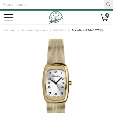
Search
Sear
for:
0
Головна
Наручні годинники
Adriatica
Adriatica A3443.1123Q
rch for: