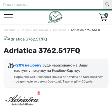
Search
Sear
for:
0
Головна
Наручні годинники
Adriatica
Adriatica 3762.517FQ
rch for:
Adriatica 3762.517FQ
🎁
+20% кешбеку
буде нараховано на Вашу
наступну покупку на Кешбек-Картку.
Нарахованим кешбеком можна оплатити до 50% вартості
товару (крім окремих брендів). Термін дії — 60 днів.