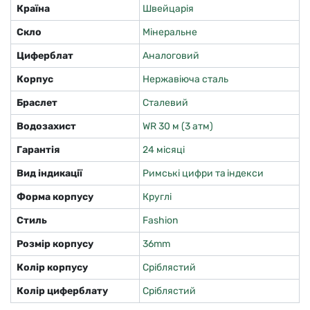
Країна
Швейцарія
Скло
Мінеральне
Циферблат
Аналоговий
Корпус
Нержавіюча сталь
Браслет
Сталевий
Водозахист
WR 30 м (3 атм)
Гарантія
24 місяці
Вид індикації
Римські цифри та індекси
Форма корпусу
Круглі
Стиль
Fashion
Розмір корпусу
36mm
Колір корпусу
Сріблястий
Колір циферблату
Сріблястий