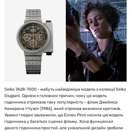
Seiko 7A28-7000 – мабуть найвідоміша модель з колекції Seiko
Giugiaro. Однією з головних причин, чому ця модель
годинника отримала таку популярність – фільм Джеймса
Кемерона «Чужі» [1986], який отримав визнання критиків.
Уважні глядачі зауважили, що Еллен Ріплі носила цю модель
годинника у багатьох сценах фільму. Хоча функціонал
даного годинника простий, але унікальний дизайн зробили