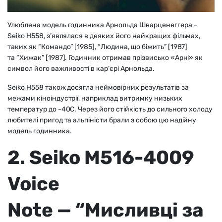
Улюблена модель годинника Арнольда Шварценеггера –
Seiko H558, з’являлася в деяких його найкращих фільмах,
таких як “Командо” [1985], “Людина, що біжить” [1987]
та “Хижак” [1987]. Годинник отримав прізвисько «Арні» як
символ його важливості в кар’єрі Арнольда.
Seiko H558 також досягла неймовірних результатів за
межами кіноіндустрії, наприклад витримку низьких
температур до -40C. Через його стійкість до сильного холоду
любителі пригод та альпіністи брали з собою цю надійну
модель годинника.
2. Seiko M516-4009
Voice
Note — “Мисливці за