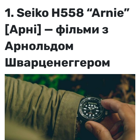
1. Seiko H558 “Arnie”
[Арні] — фільми з
Арнольдом
Шварценеггером