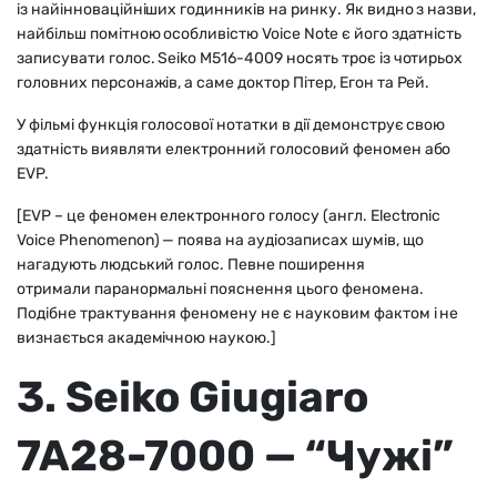
із найінноваційніших годинників на ринку. Як видно з назви,
найбільш помітною особливістю Voice Note є його здатність
записувати голос. Seiko M516-4009 носять троє із чотирьох
головних персонажів, а саме доктор Пітер, Егон та Рей.
У фільмі функція голосової нотатки в дії демонструє свою
здатність виявляти електронний голосовий феномен або
EVP.
[EVP – це феномен електронного голосу (англ. Electronic
Voice Phenomenon) — поява на аудіозаписах шумів, що
нагадують людський голос. Певне поширення
отримали паранормальні пояснення цього феномена.
Подібне трактування феномену не є науковим фактом і не
визнається академічною наукою.]
3. Seiko Giugiaro
7A28-7000 — “Чужі”