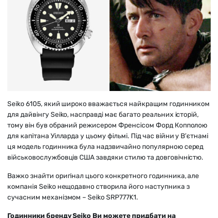
Seiko 6105, який широко вважається найкращим годинником
для дайвінгу Seiko, насправді має багато реальних історій,
тому він був обраний режисером Френсісом Форд Копполою
для капітана Уілларда у цьому фільмі. Під час війни у В’єтнамі
ця модель годинника була надзвичайно популярною серед
військовослужбовців США завдяки стилю та довговічністю.
Важко знайти оригінал цього конкретного годинника, але
компанія Seiko нещодавно створила його наступника з
сучасним механізмом – Seiko SRP777K1.
Годинники бренду Seiko Ви можете придбати на