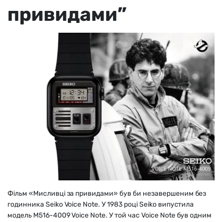
привидами”
Фільм «Мисливці за привидами» був би незавершеним без
годинника Seiko Voice Note. У 1983 році Seiko випустила
модель M516-4009 Voice Note. У той час Voice Note був одним