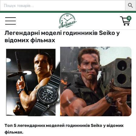
Search
Sear
for:
0
Легендарні моделі годинників Seiko у
відомих фільмах
rch for:
Топ 5 легендарних моделей годинників Seiko у відомих
фільмах.