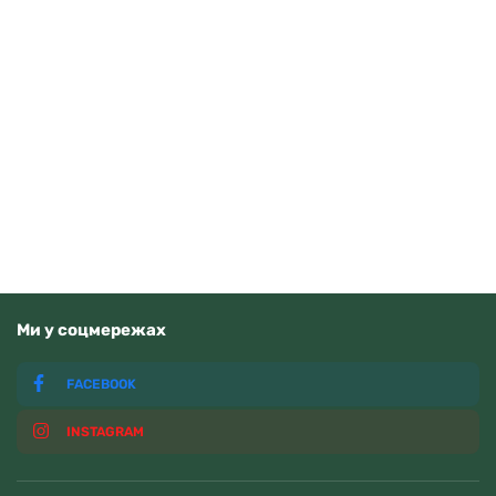
Tissot Ballade 40mm T156.410.11.351.00
Читати далі
Немає у наявності
Ми у соцмережах
FACEBOOK
INSTAGRAM