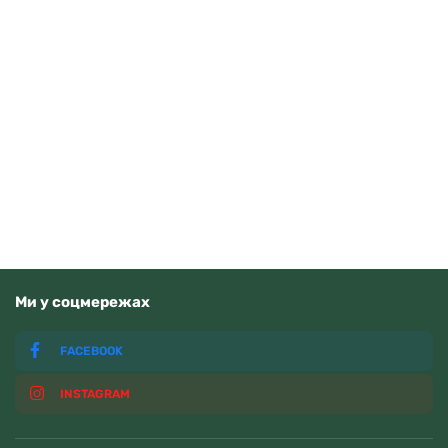
Tissot Ballade 40mm T156.410.11.351.00
Читати далі
Немає у наявності
Ми у соцмережах
FACEBOOK
INSTAGRAM