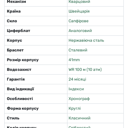
Механізм
Кварцовий
Країна
Швейцарія
Скло
Сапфірове
Циферблат
Аналоговий
Корпус
Нержавіюча сталь
Браслет
Сталевий
Розмір корпусу
41mm
Водозахист
WR 100 м (10 атм)
Гарантія
24 місяці
Вид індикації
Індекси
Особливості
Хронограф
Форма корпусу
Круглі
Стиль
Класичний
Колір корпусу
Сріблястий