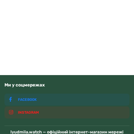
Tissot Ballade 40mm T156.410.11.351.00
Читати далі
Немає у наявності
Ми у соцмережах
FACEBOOK
INSTAGRAM
lyudmila.watch — офіційний інтернет-магазин мережі