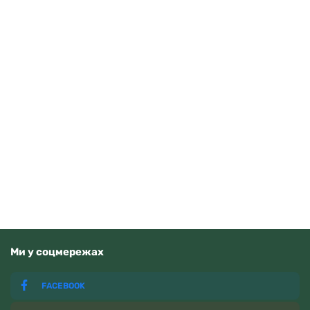
Tissot Ballade 40mm T156.410.11.351.00
Читати далі
Немає у наявності
Ми у соцмережах
FACEBOOK