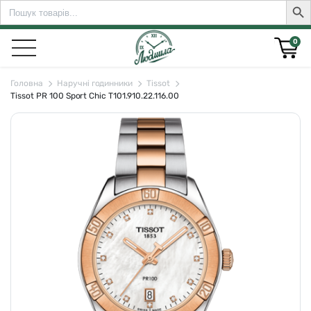
Search
Sear
for:
0
Головна
Наручні годинники
Tissot
Tissot PR 100 Sport Chic T101.910.22.116.00
rch for: