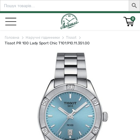
Search
Sear
for:
0
Головна
Наручні годинники
Tissot
Tissot PR 100 Lady Sport Chic T101.910.11.351.00
rch for: