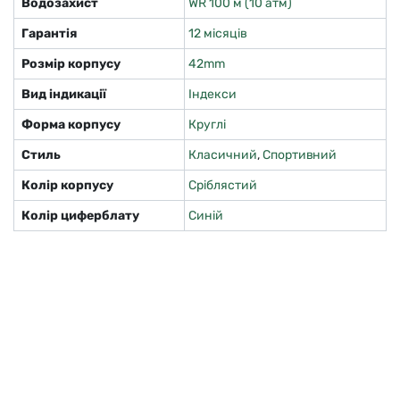
Водозахист
WR 100 м (10 атм)
Гарантія
12 місяців
Розмір корпусу
42mm
Вид індикації
Індекси
Форма корпусу
Круглі
Стиль
Класичний
,
Спортивний
Колір корпусу
Сріблястий
Колір циферблату
Синій