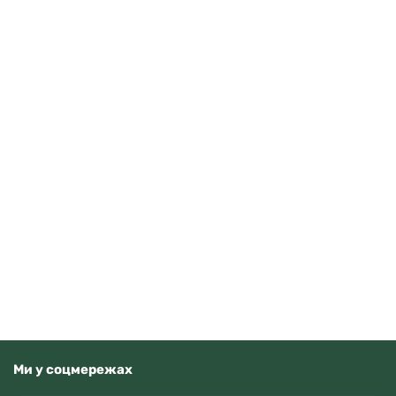
Seiko 5 Classic SNKE06K1
14000
грн
Додати в кошик
В наявності
Ми у соцмережах