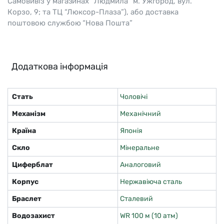
Самовивіз у магазинах “Людмила” м. Ужгород, вул.
Корзо, 9; та ТЦ “Люксор-Плаза”), або доставка
поштовою службою “Нова Пошта”
Додаткова інформація
Стать
Чоловічі
Механізм
Механічний
Країна
Японія
Скло
Мінеральне
Циферблат
Аналоговий
Корпус
Нержавіюча сталь
Браслет
Сталевий
Водозахист
WR 100 м (10 атм)