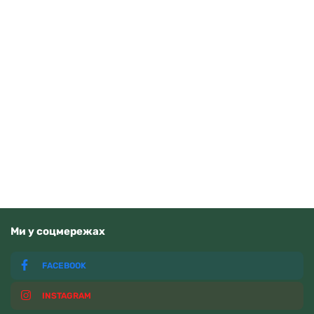
Royal London 21424-02
5060
грн
Читати далі
Немає у наявності
Ми у соцмережах
FACEBOOK
INSTAGRAM