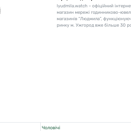
lyudmila.watch – офіційний інтерне
o
Pierre Ricaud
магазин мережі годинниково-ювел
магазинів “Людмила”, функціюную
es Lemans
Q&Q
ринку м. Ужгород вже більше 30 ро
Чоловічі