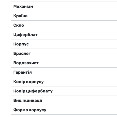
Механізм
Країна
Скло
Циферблат
Корпус
Браслет
Водозахист
Гарантія
Колір корпусу
Колір циферблату
Вид індикації
Форма корпусу