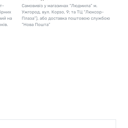
т-
Самовивіз у магазинах “Людмила” м.
Skagen
Перламутр
ірних
Ужгород, вул. Корзо, 9; та ТЦ “Люксор-
чий на
Плаза”), або доставка поштовою службою
Swiss Alpine Military 🇨🇭
ків.
“Нова Пошта”
Tissot 🇨🇭