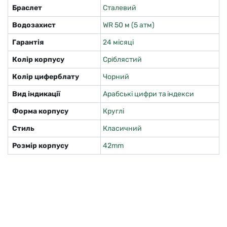
Браслет
Сталевий
Водозахист
WR 50 м (5 атм)
Гарантія
24 місяці
Колір корпусу
Сріблястий
Колір циферблату
Чорний
Вид індикації
Арабські цифри та індекси
Форма корпусу
Круглі
Стиль
Класичний
Розмір корпусу
42mm