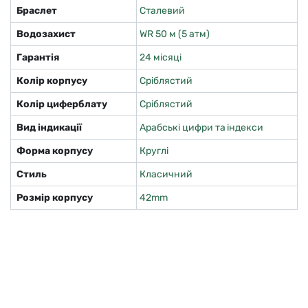
Браслет
Сталевий
Водозахист
WR 50 м (5 атм)
Гарантія
24 місяці
Колір корпусу
Сріблястий
Колір циферблату
Сріблястий
Вид індикації
Арабські цифри та індекси
Форма корпусу
Круглі
Стиль
Класичний
Розмір корпусу
42mm