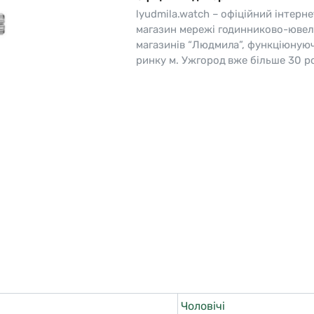
lyudmila.watch – офіційний інтерне
o
Pierre Ricaud
магазин мережі годинниково-ювел
магазинів “Людмила”, функціюную
es Lemans
Q&Q
ринку м. Ужгород вже більше 30 ро
Чоловічі