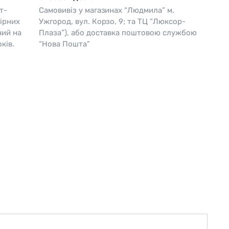
т-
Самовивіз у магазинах “Людмила” м.
Skagen
Перламутр
ірних
Ужгород, вул. Корзо, 9; та ТЦ “Люксор-
чий на
Плаза”), або доставка поштовою службою
Swiss Alpine Military 🇨🇭
ків.
“Нова Пошта”
Tissot 🇨🇭