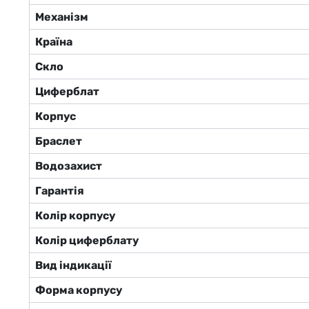
Механізм
Країна
Скло
Циферблат
Корпус
Браслет
Водозахист
Гарантія
Колір корпусу
Колір циферблату
Вид індикації
Форма корпусу